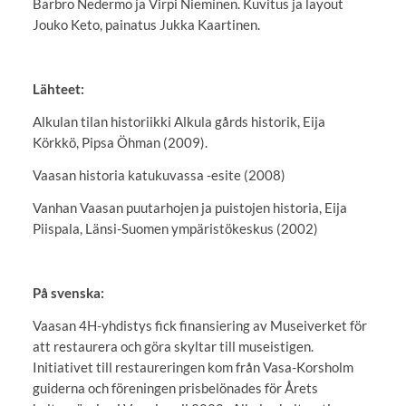
Barbro Nedermo ja Virpi Nieminen. Kuvitus ja layout
Jouko Keto, painatus Jukka Kaartinen.
Lähteet:
Alkulan tilan historiikki Alkula gårds historik, Eija
Körkkö, Pipsa Öhman (2009).
Vaasan historia katukuvassa -esite (2008)
Vanhan Vaasan puutarhojen ja puistojen historia, Eija
Piispala, Länsi-Suomen ympäristökeskus (2002)
På svenska:
Vaasan 4H-yhdistys fick finansiering av Museiverket för
att restaurera och göra skyltar till museistigen.
Initiativet till restaureringen kom från Vasa-Korsholm
guiderna och föreningen prisbelönades för Årets