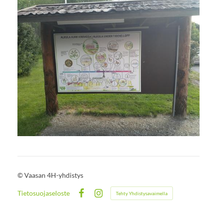
©
Vaasan 4H-yhdistys
Tietosuojaseloste
Tehty Yhdistysavaimella
Facebook
Instagram