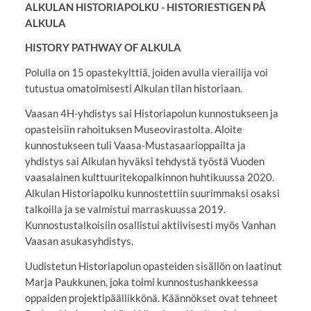
ALKULAN HISTORIAPOLKU - HISTORIESTIGEN PÅ
ALKULA
HISTORY PATHWAY OF ALKULA
Polulla on 15 opastekylttiä, joiden avulla vierailija voi
tutustua omatoimisesti Alkulan tilan historiaan.
Vaasan 4H-yhdistys sai Historiapolun kunnostukseen ja
opasteisiin rahoituksen Museovirastolta. Aloite
kunnostukseen tuli Vaasa-Mustasaarioppailta ja
yhdistys sai Alkulan hyväksi tehdystä työstä Vuoden
vaasalainen kulttuuritekopalkinnon huhtikuussa 2020.
Alkulan Historiapolku kunnostettiin suurimmaksi osaksi
talkoilla ja se valmistui marraskuussa 2019.
Kunnostustalkoisiin osallistui aktiivisesti myös Vanhan
Vaasan asukasyhdistys.
Uudistetun Historiapolun opasteiden sisällön on laatinut
Marja Paukkunen, joka toimi kunnostushankkeessa
oppaiden projektipäällikkönä. Käännökset ovat tehneet