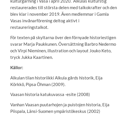
kulturgärning i Vasa i april 2020. Alkulas kulturstig
restaurerades till största delen med talkokrafter och den
blev klar i november 2019. Även medlemmar i Gamla
Vasas invånarförening deltog aktivt i
restaureringstalkot.
För texten på skyltarna över den förnyade historiestigen
svarar Marja Paukkunen. Översättning Barbro Nedermo
och Virpi Nieminen, illustration och layout Jouko Keto,
tryck Jukka Kaartinen.
Källor:
Alkulan tilan historiikki Alkula gårds historik, Eija
Körkkö, Pipsa Öhman (2009).
Vaasan historia katukuvassa -esite (2008)
Vanhan Vaasan puutarhojen ja puistojen historia, Eija
Piispala, Länsi-Suomen ympäristökeskus (2002)