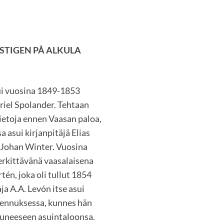
STIGEN PÅ ALKULA
sui vuosina 1849-1853
riel Spolander. Tehtaan
ietoja ennen Vaasan paloa,
 asui kirjanpitäjä Elias
 Johan Winter. Vuosina
rkittävänä vaasalaisena
én, joka oli tullut 1854
ja A.A. Levón itse asui
akennuksessa, kunnes hän
uneeseen asuintaloonsa.