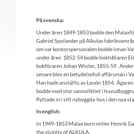
På svenska:
Under åren 1849-1853 bodde den Malaxfö
Gabriel Spolander på Alkulas fabriksområ
om var kontorspersonalen bodde innan Va
under åren 1852-54 bodde bokhållaren Eli
bokföraren Johan Winter, 1855-59. Ande
senare blev en betydelsefull affärsman i Va
Han hade anställts av Levón 1854. Ägaren ti
bodde med stor sannolikhet i huvudbyggna
flyttade in i sitt nybyggda hus i den nya st
In english:
In 1949-1853 Malax born miller Henrik Gab
the vicinity of ALKULA.