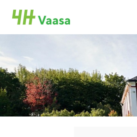
Siirry
sivun
Vaasan 4H-yhdistys
sisältöön