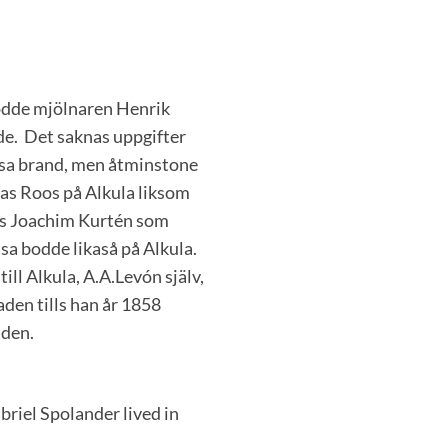
dde mjölnaren Henrik
de. Det saknas uppgifter
sa brand, men åtminstone
as Roos på Alkula liksom
rs Joachim Kurtén som
sa bodde likaså på Alkula.
ll Alkula, A.A.Levón själv,
den tills han år 1858
aden.
riel Spolander lived in