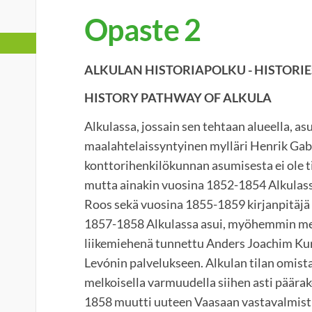
Opaste 2
ALKULAN HISTORIAPOLKU - HISTORIE
HISTORY PATHWAY OF ALKULA
Alkulassa, jossain sen tehtaan alueella, a
maalahtelaissyntyinen mylläri Henrik Gab
konttorihenkilökunnan asumisesta ei ole t
mutta ainakin vuosina 1852-1854 Alkulassa
Roos sekä vuosina 1855-1859 kirjanpitäjä
1857-1858 Alkulassa asui, myöhemmin me
liikemiehenä tunnettu Anders Joachim Kurt
Levónin palvelukseen. Alkulan tilan omista
melkoisella varmuudella siihen asti päär
1858 muutti uuteen Vaasaan vastavalmist