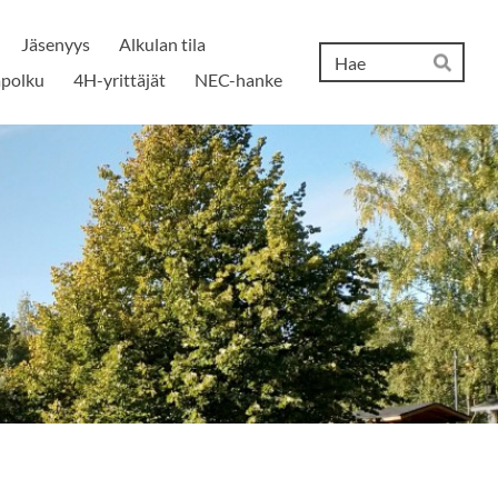
Jäsenyys
Alkulan tila
Hak
polku
4H-yrittäjät
NEC-hanke
Hae