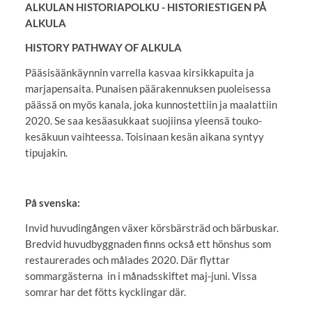
ALKULAN HISTORIAPOLKU - HISTORIESTIGEN PÅ
ALKULA
HISTORY PATHWAY OF ALKULA
Pääsisäänkäynnin varrella kasvaa kirsikkapuita ja
marjapensaita. Punaisen päärakennuksen puoleisessa
päässä on myös kanala, joka kunnostettiin ja maalattiin
2020. Se saa kesäasukkaat suojiinsa yleensä touko-
kesäkuun vaihteessa. Toisinaan kesän aikana syntyy
tipujakin.
På svenska:
Invid huvudingången växer körsbärsträd och bärbuskar.
Bredvid huvudbyggnaden finns också ett hönshus som
restaurerades och målades 2020. Där flyttar
sommargästerna in i månadsskiftet maj-juni. Vissa
somrar har det fötts kycklingar där.