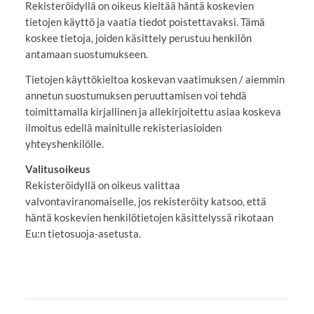
Rekisteröidyllä on oikeus kieltää häntä koskevien
tietojen käyttö ja vaatia tiedot poistettavaksi. Tämä
koskee tietoja, joiden käsittely perustuu henkilön
antamaan suostumukseen.
Tietojen käyttökieltoa koskevan vaatimuksen / aiemmin
annetun suostumuksen peruuttamisen voi tehdä
toimittamalla kirjallinen ja allekirjoitettu asiaa koskeva
ilmoitus edellä mainitulle rekisteriasioiden
yhteyshenkilölle.
Valitusoikeus
Rekisteröidyllä on oikeus valittaa
valvontaviranomaiselle, jos rekisteröity katsoo, että
häntä koskevien henkilötietojen käsittelyssä rikotaan
Eu:n tietosuoja-asetusta.