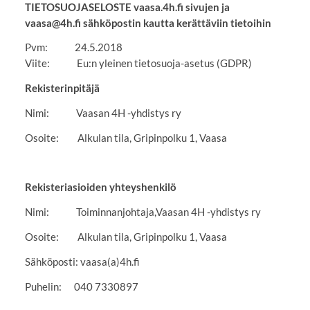
TIETOSUOJASELOSTE vaasa.4h.fi sivujen ja
vaasa@4h.fi sähköpostin kautta kerättäviin tietoihin
Pvm: 24.5.2018
Viite: Eu:n yleinen tietosuoja-asetus (GDPR)
Rekisterinpitäjä
Nimi: Vaasan 4H -yhdistys ry
Osoite: Alkulan tila, Gripinpolku 1, Vaasa
Rekisteriasioiden yhteyshenkilö
Nimi: Toiminnanjohtaja,Vaasan 4H -yhdistys ry
Osoite: Alkulan tila, Gripinpolku 1, Vaasa
Sähköposti: vaasa(a)4h.fi
Puhelin: 040 7330897