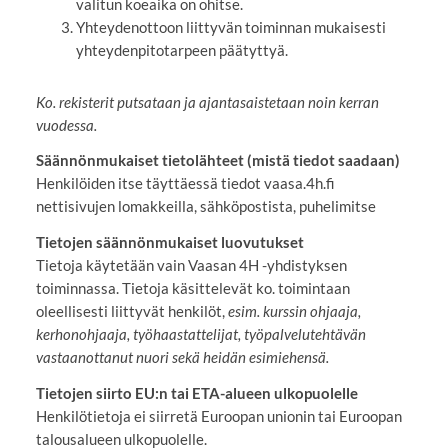
valitun koeaika on ohitse.
Yhteydenottoon liittyvän toiminnan mukaisesti
yhteydenpitotarpeen päätyttyä.
Ko. rekisterit putsataan ja ajantasaistetaan noin kerran
vuodessa.
Säännönmukaiset tietolähteet (mistä tiedot saadaan)
Henkilöiden itse täyttäessä tiedot vaasa.4h.fi
nettisivujen lomakkeilla, sähköpostista, puhelimitse
Tietojen säännönmukaiset luovutukset
Tietoja käytetään vain Vaasan 4H -yhdistyksen
toiminnassa. Tietoja käsittelevät ko. toimintaan
oleellisesti liittyvät henkilöt,
esim. kurssin ohjaaja,
kerhonohjaaja, työhaastattelijat, työpalvelutehtävän
vastaanottanut nuori sekä heidän esimiehensä.
Tietojen siirto EU:n tai ETA-alueen ulkopuolelle
Henkilötietoja ei siirretä Euroopan unionin tai Euroopan
talousalueen ulkopuolelle.