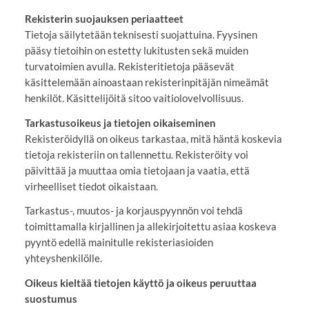
Rekisterin suojauksen periaatteet
Tietoja säilytetään teknisesti suojattuina. Fyysinen
pääsy tietoihin on estetty lukitusten sekä muiden
turvatoimien avulla. Rekisteritietoja pääsevät
käsittelemään ainoastaan rekisterinpitäjän nimeämät
henkilöt. Käsittelijöitä sitoo vaitiolovelvollisuus.
Tarkastusoikeus ja tietojen oikaiseminen
Rekisteröidyllä on oikeus tarkastaa, mitä häntä koskevia
tietoja rekisteriin on tallennettu. Rekisteröity voi
päivittää ja muuttaa omia tietojaan ja vaatia, että
virheelliset tiedot oikaistaan.
Tarkastus-, muutos- ja korjauspyynnön voi tehdä
toimittamalla kirjallinen ja allekirjoitettu asiaa koskeva
pyyntö edellä mainitulle rekisteriasioiden
yhteyshenkilölle.
Oikeus kieltää tietojen käyttö ja oikeus peruuttaa
suostumus