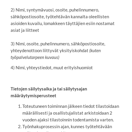
2) Nimi, syntymävuosi, osoite, puhelinnumero,
sähköpostiosoite, työtehtävän kannalta oleellisten
asioiden kuvailu, lomakkeen täyttäjien esiin nostamat
asiat ja liitteet
3) Nimi, osoite, puhelinnumero, sähköpostiosoite,
yhteydenottoon liittyvät yksityiskohdat
(kuten
työpalvelutarpeen kuvaus)
4) Nimi, yhteystiedot, muut erityishuomiot
Tietojen säilytysaika ja tai säilytysajan
määräytymisperusteet
Toteutuneen toiminnan jälkeen tiedot tilastoidaan
määrällisesti ja osallistujalistat arkistoidaan 2
vuoden ajaksi tilastoinnin todentamista varten.
Työnhakuprosessin ajan, kunnes työtehtävään