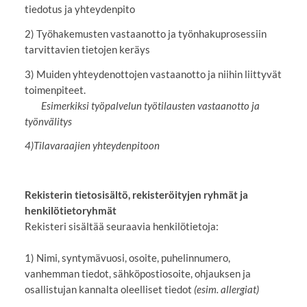
tiedotus ja yhteydenpito
2) Työhakemusten vastaanotto ja työnhakuprosessiin
tarvittavien tietojen keräys
3) Muiden yhteydenottojen vastaanotto ja niihin liittyvät
toimenpiteet.
Esimerkiksi työpalvelun työtilausten vastaanotto ja
työnvälitys
4)Tilavaraajien yhteydenpitoon
Rekisterin tietosisältö, rekisteröityjen ryhmät ja
henkilötietoryhmät
Rekisteri sisältää seuraavia henkilötietoja:
1) Nimi, syntymävuosi, osoite, puhelinnumero,
vanhemman tiedot, sähköpostiosoite, ohjauksen ja
osallistujan kannalta oleelliset tiedot
(esim. allergiat)